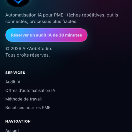
Automatisation IA pour PME : tâches répétitives, outils
connectés, processus plus fiables.
Réserver un audit IA de 30 minutes
Assistant AI-WebStudio
Votre conseiller IA personnel
© 2026 AI-WebStudio.
Tous droits réservés.
Bonjour ! Je suis votre assistant IA. Posez-moi
votre question ou choisissez un sujet ci-
SERVICES
dessous.
Audit IA
Offres d’automatisation IA
Méthode de travail
Bénéfices pour les PME
NAVIGATION
Accueil