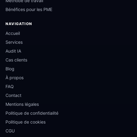
Méthode de travail
Bonjour ! Je suis votre assistant IA. Posez-moi
Bénéfices pour les PME
votre question ou choisissez un sujet ci-
dessous.
NAVIGATION
Accueil
Services
Audit IA
Cas clients
Blog
À propos
FAQ
Contact
Mentions légales
Politique de confidentialité
Politique de cookies
CGU