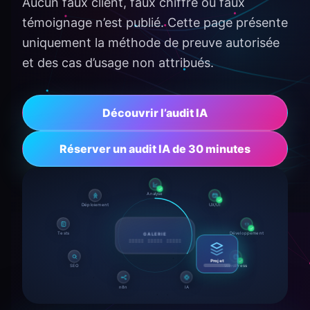
Aucun faux client, faux chiffre ou faux
témoignage n’est publié. Cette page présente
uniquement la méthode de preuve autorisée
et des cas d’usage non attribués.
Découvrir l’audit IA
Réserver un audit IA de 30 minutes
Analyse
Déploiement
UX/UI
Tests
Développement
GALERIE
SEO
WordPress
Projet
n8n
IA